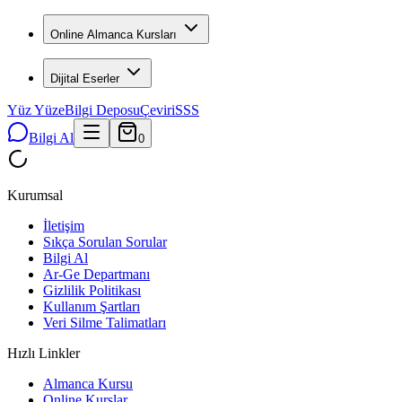
Online Almanca Kursları
Dijital Eserler
Yüz Yüze
Bilgi Deposu
Çeviri
SSS
Bilgi Al
0
Kurumsal
İletişim
Sıkça Sorulan Sorular
Bilgi Al
Ar-Ge Departmanı
Gizlilik Politikası
Kullanım Şartları
Veri Silme Talimatları
Hızlı Linkler
Almanca Kursu
Online Kurslar