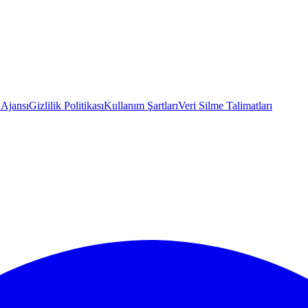
 Ajansı
Gizlilik Politikası
Kullanım Şartları
Veri Silme Talimatları