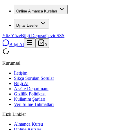
Online Almanca Kursları
Dijital Eserler
Yüz Yüze
Bilgi Deposu
Çeviri
SSS
Bilgi Al
0
Kurumsal
İletişim
Sıkça Sorulan Sorular
Bilgi Al
Ar-Ge Departmanı
Gizlilik Politikası
Kullanım Şartları
Veri Silme Talimatları
Hızlı Linkler
Almanca Kursu
Online Kurslar