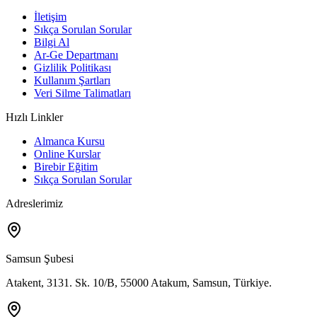
İletişim
Sıkça Sorulan Sorular
Bilgi Al
Ar-Ge Departmanı
Gizlilik Politikası
Kullanım Şartları
Veri Silme Talimatları
Hızlı Linkler
Almanca Kursu
Online Kurslar
Birebir Eğitim
Sıkça Sorulan Sorular
Adreslerimiz
Samsun Şubesi
Atakent, 3131. Sk. 10/B, 55000 Atakum, Samsun, Türkiye.