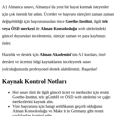
A1 Almanca sınavı, Almanya’da yeni bir hayat kurmak isteyenler
için çok önemli bir adım. Ücretler ve başvuru süreçleri zaman zaman
değişebildiği için başvurunuzdan önce
Goethe-Institut
, ilgili
telc
veya ÖSD merkezi
ile
Alman Konsolosluğu
web sitelerindeki
güncel duyuruları incelemeniz, süreçte zaman ve para kaybınızı
önler.
Hazırlık ve destek için
Alman Akademisi
’nin A1 kursları, özel
dersleri ve ücretsiz bilgi kaynaklarını inceleyerek sınav
yolculuğunuzda profesyonel destek alabilirsiniz. Başarılar!
Kaynak Kontrol Notları
Her sınav türü ile ilgili güncel ücret ve merkezler için resmi
Goethe-Institut, telc gGmbH ve ÖSD web sitelerini ve çağrı
merkezlerini kaynak alın.
Vize başvurusu için hangi sertifikanın geçerli olduğunu
Alman Konsolosluğu ve Make it in Germany gibi resmi
sayfalardan kontrol edin.