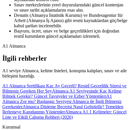
Sınav merkezlerinin yerel duyurularındaki güncel kontenjan
ve sınav tarihi açıklamalarını esas alın.
Destatis (Almanya İstatistik Kurumu) ve Bundesagentur für
Arbeit (Almanya İş Ajansı) gibi resmi kaynaklardan göç/belge
kabul şartları incelenebilir.
Başvuru, ücret, sınav ve belge geçerlilikleri için doğrudan
resmî kurumların güncel açıklamaları izlenmeli.
A1 Almanca
İlgili rehberler
A1 seviye Almanca, kelime listeleri, konuşma kalıpları, sınav ve aile
birleşimi hazırlığı.
A1 Almanca Sertifikası Kaç Ay Geçerli? Resmî Geçerlilik Süresi ve
Bilmeniz Gereken Her Şey
Almanca A1 Seviyesinde Kaç Kelime
Bilmek Gerekir? Güncel Tavsiyeler ve Ezber Yöntemleri
A1
Almanca Zor mu? Başlangıç Seviyesi Almanca ile İlgili Bilmeniz
Gerekenler
Almanca Dinleme Becerisi Nasıl Geliştirilir? Temelden
İlerlemeye Kanıtlanmış Yöntemler
Almanca A1.1 Kelimeler: Güncel
Liste ve Etkili Çalışma Rehberi (2026)
Kurumsal