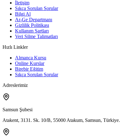
İletişim
Sıkça Sorulan Sorular
Bilgi Al
Ar-Ge Departmanı
Gizlilik Politikası
Kullanım Şartları
Veri Silme Talimatları
Hızlı Linkler
Almanca Kursu
Online Kurslar
Birebir Eğitim
Sıkça Sorulan Sorular
Adreslerimiz
Samsun Şubesi
Atakent, 3131. Sk. 10/B, 55000 Atakum, Samsun, Türkiye.