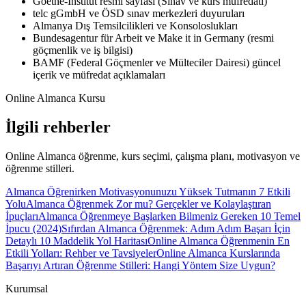
Goethe-Institut resmi sayfası (Sınav ve kurs müfredatı)
telc gGmbH ve ÖSD sınav merkezleri duyuruları
Almanya Dış Temsilcilikleri ve Konsoloslukları
Bundesagentur für Arbeit ve Make it in Germany (resmi
göçmenlik ve iş bilgisi)
BAMF (Federal Göçmenler ve Mülteciler Dairesi) güncel
içerik ve müfredat açıklamaları
Online Almanca Kursu
İlgili rehberler
Online Almanca öğrenme, kurs seçimi, çalışma planı, motivasyon ve
öğrenme stilleri.
Almanca Öğrenirken Motivasyonunuzu Yüksek Tutmanın 7 Etkili
Yolu
Almanca Öğrenmek Zor mu? Gerçekler ve Kolaylaştıran
İpuçları
Almanca Öğrenmeye Başlarken Bilmeniz Gereken 10 Temel
İpucu (2024)
Sıfırdan Almanca Öğrenmek: Adım Adım Başarı İçin
Detaylı 10 Maddelik Yol Haritası
Online Almanca Öğrenmenin En
Etkili Yolları: Rehber ve Tavsiyeler
Online Almanca Kurslarında
Başarıyı Artıran Öğrenme Stilleri: Hangi Yöntem Size Uygun?
Kurumsal