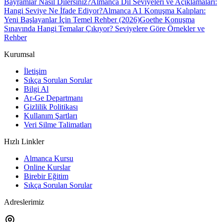
Bayramlar Nasıl Dilersiniz?
Almanca Dil Seviyeleri ve Açıklamaları:
Hangi Seviye Ne İfade Ediyor?
Almanca A1 Konuşma Kalıpları:
Yeni Başlayanlar İçin Temel Rehber (2026)
Goethe Konuşma
Sınavında Hangi Temalar Çıkıyor? Seviyelere Göre Örnekler ve
Rehber
Kurumsal
İletişim
Sıkça Sorulan Sorular
Bilgi Al
Ar-Ge Departmanı
Gizlilik Politikası
Kullanım Şartları
Veri Silme Talimatları
Hızlı Linkler
Almanca Kursu
Online Kurslar
Birebir Eğitim
Sıkça Sorulan Sorular
Adreslerimiz