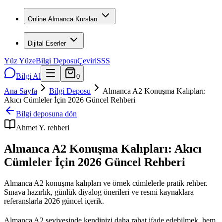
Online Almanca Kursları
Dijital Eserler
Yüz Yüze
Bilgi Deposu
Çeviri
SSS
Bilgi Al
0
Ana Sayfa
Bilgi Deposu
Almanca A2 Konuşma Kalıpları:
Akıcı Cümleler İçin 2026 Güncel Rehberi
Bilgi deposuna dön
Ahmet Y.
rehberi
Almanca A2 Konuşma Kalıpları: Akıcı
Cümleler İçin 2026 Güncel Rehberi
Almanca A2 konuşma kalıpları ve örnek cümlelerle pratik rehber.
Sınava hazırlık, günlük diyalog önerileri ve resmi kaynaklara
referanslarla 2026 güncel içerik.
Almanca A2 seviyesinde kendinizi daha rahat ifade edebilmek, hem