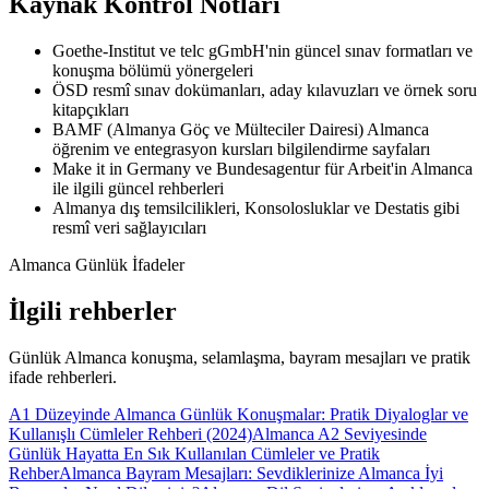
Kaynak Kontrol Notları
Goethe-Institut ve telc gGmbH'nin güncel sınav formatları ve
konuşma bölümü yönergeleri
ÖSD resmî sınav dokümanları, aday kılavuzları ve örnek soru
kitapçıkları
BAMF (Almanya Göç ve Mülteciler Dairesi) Almanca
öğrenim ve entegrasyon kursları bilgilendirme sayfaları
Make it in Germany ve Bundesagentur für Arbeit'in Almanca
ile ilgili güncel rehberleri
Almanya dış temsilcilikleri, Konsolosluklar ve Destatis gibi
resmî veri sağlayıcıları
Almanca Günlük İfadeler
İlgili rehberler
Günlük Almanca konuşma, selamlaşma, bayram mesajları ve pratik
ifade rehberleri.
A1 Düzeyinde Almanca Günlük Konuşmalar: Pratik Diyaloglar ve
Kullanışlı Cümleler Rehberi (2024)
Almanca A2 Seviyesinde
Günlük Hayatta En Sık Kullanılan Cümleler ve Pratik
Rehber
Almanca Bayram Mesajları: Sevdiklerinize Almanca İyi