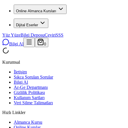
Online Almanca Kursları
Dijital Eserler
Yüz Yüze
Bilgi Deposu
Çeviri
SSS
Bilgi Al
0
Kurumsal
İletişim
Sıkça Sorulan Sorular
Bilgi Al
Ar-Ge Departmanı
Gizlilik Politikası
Kullanım Şartları
Veri Silme Talimatları
Hızlı Linkler
Almanca Kursu
Online Kurslar