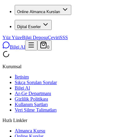
Online Almanca Kursları
Dijital Eserler
Yüz Yüze
Bilgi Deposu
Çeviri
SSS
Bilgi Al
0
Kurumsal
İletişim
Sıkça Sorulan Sorular
Bilgi Al
Ar-Ge Departmanı
Gizlilik Politikası
Kullanım Şartları
Veri Silme Talimatları
Hızlı Linkler
Almanca Kursu
Online Kurslar