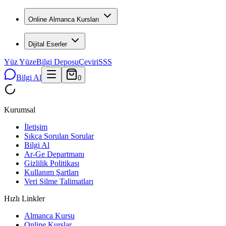
Online Almanca Kursları
Dijital Eserler
Yüz Yüze
Bilgi Deposu
Çeviri
SSS
Bilgi Al
0
Kurumsal
İletişim
Sıkça Sorulan Sorular
Bilgi Al
Ar-Ge Departmanı
Gizlilik Politikası
Kullanım Şartları
Veri Silme Talimatları
Hızlı Linkler
Almanca Kursu
Online Kurslar