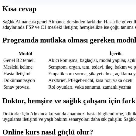
Kısa cevap
Sağlık Almancası genel Almanca dersinden farklıdır. Hasta ile güvenli il
adaylarında FSP ve C1 mesleki iletişim; hemşirelikte ise çoğu tanıma s
Programda mutlaka olması gereken modül
Modül
İçerik
Genel B2 temeli
Akıcı konuşma, bağlaçlar, modal yapılar, açı
Mesleki kelime
Semptom, organ, tanı, tedavi, ilaç, bakım ve p
Hasta iletişimi
Empatik soru sorma, şikayet alma, açıklama 
Dokümantasyon
Arztbrief, Pflegebericht, kısa not, vaka özeti
Sınav provası
Rol oyunları, vaka sunumu, zamanlı yazma
Doktor, hemşire ve sağlık çalışanı için fark
Doktorlar için Almanca kursunda anamnez, hasta bilgilendirme, klinik 
uygulama iletişimi ve yaşlı bakımı senaryoları daha sık çalışılır. Sağl
Online kurs nasıl güçlü olur?