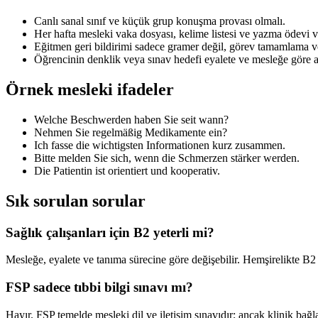
Canlı sanal sınıf ve küçük grup konuşma provası olmalı.
Her hafta mesleki vaka dosyası, kelime listesi ve yazma ödevi ve
Eğitmen geri bildirimi sadece gramer değil, görev tamamlama ve 
Öğrencinin denklik veya sınav hedefi eyalete ve mesleğe göre ay
Örnek mesleki ifadeler
Welche Beschwerden haben Sie seit wann?
Nehmen Sie regelmäßig Medikamente ein?
Ich fasse die wichtigsten Informationen kurz zusammen.
Bitte melden Sie sich, wenn die Schmerzen stärker werden.
Die Patientin ist orientiert und kooperativ.
Sık sorulan sorular
Sağlık çalışanları için B2 yeterli mi?
Mesleğe, eyalete ve tanıma sürecine göre değişebilir. Hemşirelikte B2 
FSP sadece tıbbi bilgi sınavı mı?
Hayır. FSP temelde mesleki dil ve iletişim sınavıdır; ancak klinik bağ