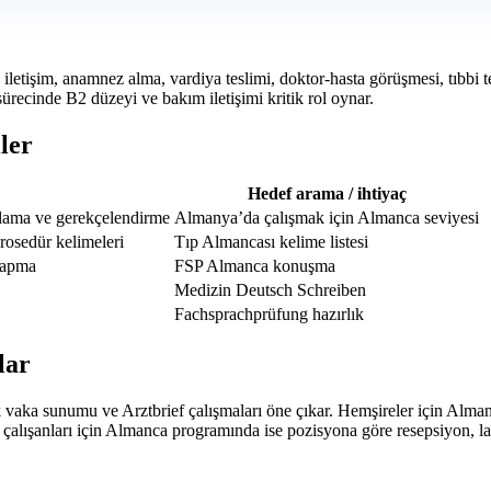
etişim, anamnez alma, vardiya teslimi, doktor-hasta görüşmesi, tıbbi teri
ürecinde B2 düzeyi ve bakım iletişimi kritik rol oynar.
ler
Hedef arama / ihtiyaç
klama ve gerekçelendirme
Almanya’da çalışmak için Almanca seviyesi
rosedür kelimeleri
Tıp Almancası kelime listesi
yapma
FSP Almanca konuşma
Medizin Deutsch Schreiben
Fachsprachprüfung hazırlık
lar
vaka sunumu ve Arztbrief çalışmaları öne çıkar. Hemşireler için Almanc
ık çalışanları için Almanca programında ise pozisyona göre resepsiyon, l