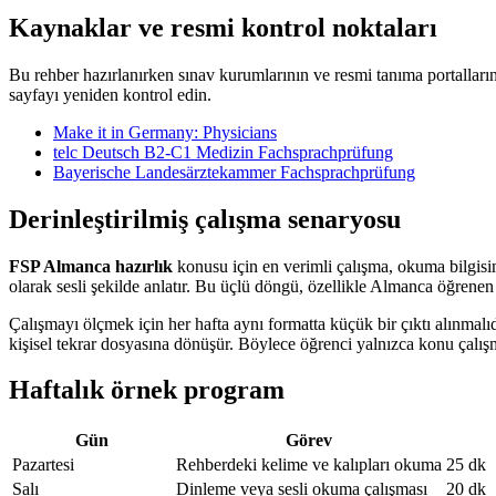
Kaynaklar ve resmi kontrol noktaları
Bu rehber hazırlanırken sınav kurumlarının ve resmi tanıma portallarını
sayfayı yeniden kontrol edin.
Make it in Germany: Physicians
telc Deutsch B2-C1 Medizin Fachsprachprüfung
Bayerische Landesärztekammer Fachsprachprüfung
Derinleştirilmiş çalışma senaryosu
FSP Almanca hazırlık
konusu için en verimli çalışma, okuma bilgisi
olarak sesli şekilde anlatır. Bu üçlü döngü, özellikle Almanca öğren
Çalışmayı ölçmek için her hafta aynı formatta küçük bir çıktı alınmalıdı
kişisel tekrar dosyasına dönüşür. Böylece öğrenci yalnızca konu çalışm
Haftalık örnek program
Gün
Görev
Pazartesi
Rehberdeki kelime ve kalıpları okuma
25 dk
Salı
Dinleme veya sesli okuma çalışması
20 dk