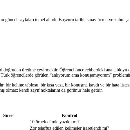
n güncel sayfaları temel alındı. Başvuru tarihi, sınav ücreti ve kabul şa
ni doğrudan üretime çevirmektir. Öğrenci önce rehberdeki ana tabloyu o
en Türk öğrencilerde görülen “anlıyorum ama konuşamıyorum” problemini
r: bir kelime tablosu, bir kısa yazı, bir konuşma kaydı ve bir hata listes
ış olmaz; kendi zayıf noktalarını da görünür hale getirir.
Süre
Kontrol
10 örnek cümle yazıldı mı?
Zor telaffuz edilen kelimeler işaretlendi mi?