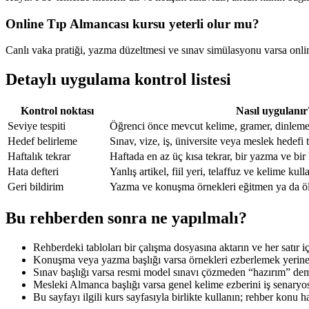
Online Tıp Almancası kursu yeterli olur mu?
Canlı vaka pratiği, yazma düzeltmesi ve sınav simülasyonu varsa online
Detaylı uygulama kontrol listesi
Kontrol noktası
Nasıl uygulanır
Seviye tespiti
Öğrenci önce mevcut kelime, gramer, dinlem
Hedef belirleme
Sınav, vize, iş, üniversite veya meslek hedefi 
Haftalık tekrar
Haftada en az üç kısa tekrar, bir yazma ve bir
Hata defteri
Yanlış artikel, fiil yeri, telaffuz ve kelime kull
Geri bildirim
Yazma ve konuşma örnekleri eğitmen ya da ölçüt
Bu rehberden sonra ne yapılmalı?
Rehberdeki tabloları bir çalışma dosyasına aktarın ve her satır 
Konuşma veya yazma başlığı varsa örnekleri ezberlemek yerine ki
Sınav başlığı varsa resmi model sınavı çözmeden “hazırım” dem
Mesleki Almanca başlığı varsa genel kelime ezberini iş senaryosu,
Bu sayfayı ilgili kurs sayfasıyla birlikte kullanın; rehber konu ha