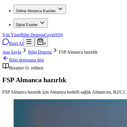
Online Almanca Kursları
Dijital Eserler
Yüz Yüze
Bilgi Deposu
Çeviri
SSS
Bilgi Al
0
Ana Sayfa
Bilgi Deposu
FSP Almanca hazırlık
Bilgi deposuna dön
Beratiye O.
rehberi
FSP Almanca hazırlık
FSP Almanca hazırlık için Almanya hedefli sağlık Almancası, B2/C1, F