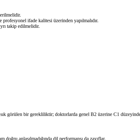
rilmelidir.
profesyonel ifade kalitesi üzerinden yapılmalıdır.
rı takip edilmelidir.
sık görülen bir gerekliliktir; doktorlarda genel B2 üzerine C1 düzeyinde
lam doğru anlaşılmadığında dil performansı da zayıflar.