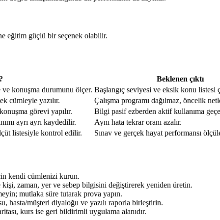
 eğitim güçlü bir seçenek olabilir.
?
Beklenen çıktı
e ve konuşma durumunu ölçer.
Başlangıç seviyesi ve eksik konu listesi ç
tek cümleyle yazılır.
Çalışma programı dağılmaz, öncelik netle
 konuşma görevi yapılır.
Bilgi pasif ezberden aktif kullanıma geçe
anımı ayrı ayrı kaydedilir.
Aynı hata tekrar oranı azalır.
 listesiyle kontrol edilir.
Sınav ve gerçek hayat performansı ölçüleb
için kendi cümlenizi kurun.
şi, zaman, yer ve sebep bilgisini değiştirerek yeniden üretin.
eyin; mutlaka süre tutarak prova yapın.
 hasta/müşteri diyaloğu ve yazılı raporla birleştirin.
ritası, kurs ise geri bildirimli uygulama alanıdır.