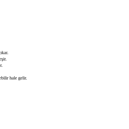
ıkar.
şir.
r.
ilir hale gelir.