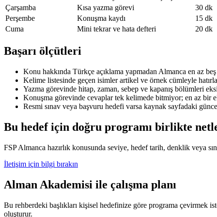
Çarşamba
Kısa yazma görevi
30 dk
Perşembe
Konuşma kaydı
15 dk
Cuma
Mini tekrar ve hata defteri
20 dk
Başarı ölçütleri
Konu hakkında Türkçe açıklama yapmadan Almanca en az beş t
Kelime listesinde geçen isimler artikel ve örnek cümleyle hatırl
Yazma görevinde hitap, zaman, sebep ve kapanış bölümleri eks
Konuşma görevinde cevaplar tek kelimede bitmiyor; en az bir ek
Resmi sınav veya başvuru hedefi varsa kaynak sayfadaki güncel ş
Bu hedef için doğru programı birlikte netl
FSP Almanca hazırlık konusunda seviye, hedef tarih, denklik veya sına
İletişim için bilgi bırakın
Alman Akademisi ile çalışma planı
Bu rehberdeki başlıkları kişisel hedefinize göre programa çevirmek ist
oluşturur.