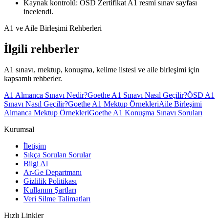
Kaynak kontrolü: ÖSD Zertifikat A1 resmi sınav sayfası
incelendi.
A1 ve Aile Birleşimi Rehberleri
İlgili rehberler
A1 sınavı, mektup, konuşma, kelime listesi ve aile birleşimi için
kapsamlı rehberler.
A1 Almanca Sınavı Nedir?
Goethe A1 Sınavı Nasıl Geçilir?
ÖSD A1
Sınavı Nasıl Geçilir?
Goethe A1 Mektup Örnekleri
Aile Birleşimi
Almanca Mektup Örnekleri
Goethe A1 Konuşma Sınavı Soruları
Kurumsal
İletişim
Sıkça Sorulan Sorular
Bilgi Al
Ar-Ge Departmanı
Gizlilik Politikası
Kullanım Şartları
Veri Silme Talimatları
Hızlı Linkler