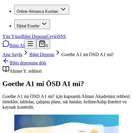
Online Almanca Kursları
Dijital Eserler
Yüz Yüze
Bilgi Deposu
Çeviri
SSS
Bilgi Al
0
Ana Sayfa
Bilgi Deposu
Goethe A1 mi ÖSD A1 mi?
Bilgi deposuna dön
Ahmet Y.
rehberi
Goethe A1 mi ÖSD A1 mi?
Goethe A1 mi ÖSD A1 mi? için kapsamlı Alman Akademisi rehberi:
örnekler, tablolar, çalışma planı, sık hatalar, kelime/kalıp listeleri ve
kaynak kontrolü.