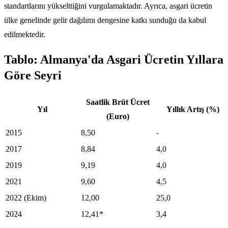
standartlarını yükselttiğini vurgulamaktadır. Ayrıca, asgari ücretin
ülke genelinde gelir dağılımı dengesine katkı sunduğu da kabul
edilmektedir.
Tablo: Almanya'da Asgari Ücretin Yıllara
Göre Seyri
Saatlik Brüt Ücret
Yıl
Yıllık Artış (%)
(Euro)
2015
8,50
-
2017
8,84
4,0
2019
9,19
4,0
2021
9,60
4,5
2022 (Ekim)
12,00
25,0
2024
12,41*
3,4