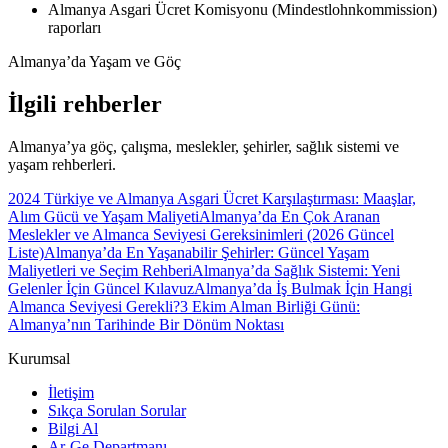
Almanya Asgari Ücret Komisyonu (Mindestlohnkommission)
raporları
Almanya’da Yaşam ve Göç
İlgili rehberler
Almanya’ya göç, çalışma, meslekler, şehirler, sağlık sistemi ve
yaşam rehberleri.
2024 Türkiye ve Almanya Asgari Ücret Karşılaştırması: Maaşlar,
Alım Gücü ve Yaşam Maliyeti
Almanya’da En Çok Aranan
Meslekler ve Almanca Seviyesi Gereksinimleri (2026 Güncel
Liste)
Almanya’da En Yaşanabilir Şehirler: Güncel Yaşam
Maliyetleri ve Seçim Rehberi
Almanya’da Sağlık Sistemi: Yeni
Gelenler İçin Güncel Kılavuz
Almanya’da İş Bulmak İçin Hangi
Almanca Seviyesi Gerekli?
3 Ekim Alman Birliği Günü:
Almanya’nın Tarihinde Bir Dönüm Noktası
Kurumsal
İletişim
Sıkça Sorulan Sorular
Bilgi Al
Ar-Ge Departmanı