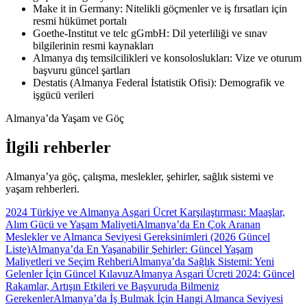
Make it in Germany: Nitelikli göçmenler ve iş fırsatları için
resmi hükümet portalı
Goethe-Institut ve telc gGmbH: Dil yeterliliği ve sınav
bilgilerinin resmi kaynakları
Almanya dış temsilcilikleri ve konsoloslukları: Vize ve oturum
başvuru güncel şartları
Destatis (Almanya Federal İstatistik Ofisi): Demografik ve
işgücü verileri
Almanya’da Yaşam ve Göç
İlgili rehberler
Almanya’ya göç, çalışma, meslekler, şehirler, sağlık sistemi ve
yaşam rehberleri.
2024 Türkiye ve Almanya Asgari Ücret Karşılaştırması: Maaşlar,
Alım Gücü ve Yaşam Maliyeti
Almanya’da En Çok Aranan
Meslekler ve Almanca Seviyesi Gereksinimleri (2026 Güncel
Liste)
Almanya’da En Yaşanabilir Şehirler: Güncel Yaşam
Maliyetleri ve Seçim Rehberi
Almanya’da Sağlık Sistemi: Yeni
Gelenler İçin Güncel Kılavuz
Almanya Asgari Ücreti 2024: Güncel
Rakamlar, Artışın Etkileri ve Başvuruda Bilmeniz
Gerekenler
Almanya’da İş Bulmak İçin Hangi Almanca Seviyesi