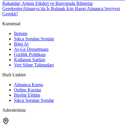
Rakamlar, Artışın Etkileri ve Başvuruda Bilmeniz
Gerekenler
Almanya’da İş Bulmak İçin Hangi Almanca Seviyesi
Gerekli?
Kurumsal
İletişim
Sıkça Sorulan Sorular
Bilgi Al
Ar-Ge Departmanı
Gizlilik Politikası
Kullanım Şartları
Veri Silme Talimatları
Hızlı Linkler
Almanca Kursu
Online Kurslar
Birebir Eğitim
Sıkça Sorulan Sorular
Adreslerimiz