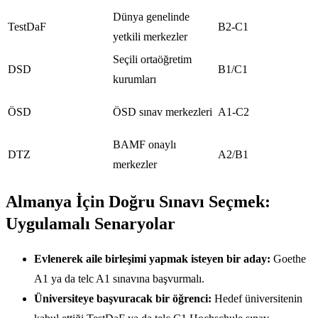
Dünya genelinde
TestDaF
B2-C1
yetkili merkezler
Seçili ortaöğretim
DSD
B1/C1
kurumları
ÖSD
ÖSD sınav merkezleri
A1-C2
BAMF onaylı
DTZ
A2/B1
merkezler
Almanya İçin Doğru Sınavı Seçmek:
Uygulamalı Senaryolar
Evlenerek aile birleşimi yapmak isteyen bir aday:
Goethe
A1 ya da telc A1 sınavına başvurmalı.
Üniversiteye başvuracak bir öğrenci:
Hedef üniversitenin