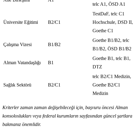
telc A1, ÖSD A1
TestDaF, telc C1
Üniversite Eğitimi
B2/C1
Hochschule, DSD II,
Goethe C1
Goethe B1/B2, telc
Çalışma Vizesi
B1/B2
B1/B2, ÖSD B1/B2
Goethe B1, telc B1,
Alman Vatandaşlığı
B1
DTZ
telc B2/C1 Medizin,
Sağlık Sektörü
B2/C1
Goethe B2/C1
Medizin
Kriterler zaman zaman değişebileceği için, başvuru öncesi Alman
konsoloslukları veya federal kurumların sayfasından güncel şartlara
bakmanız önemlidir.