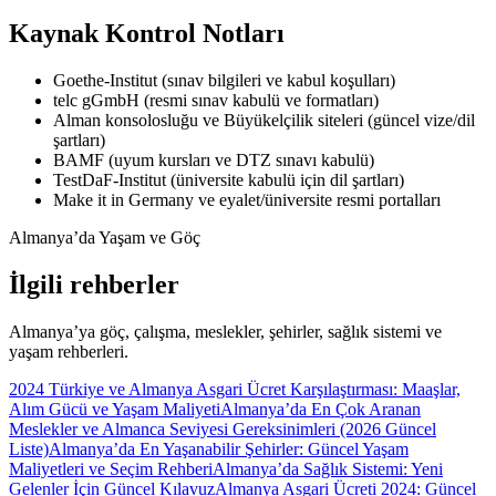
Kaynak Kontrol Notları
Goethe-Institut (sınav bilgileri ve kabul koşulları)
telc gGmbH (resmi sınav kabulü ve formatları)
Alman konsolosluğu ve Büyükelçilik siteleri (güncel vize/dil
şartları)
BAMF (uyum kursları ve DTZ sınavı kabulü)
TestDaF-Institut (üniversite kabulü için dil şartları)
Make it in Germany ve eyalet/üniversite resmi portalları
Almanya’da Yaşam ve Göç
İlgili rehberler
Almanya’ya göç, çalışma, meslekler, şehirler, sağlık sistemi ve
yaşam rehberleri.
2024 Türkiye ve Almanya Asgari Ücret Karşılaştırması: Maaşlar,
Alım Gücü ve Yaşam Maliyeti
Almanya’da En Çok Aranan
Meslekler ve Almanca Seviyesi Gereksinimleri (2026 Güncel
Liste)
Almanya’da En Yaşanabilir Şehirler: Güncel Yaşam
Maliyetleri ve Seçim Rehberi
Almanya’da Sağlık Sistemi: Yeni
Gelenler İçin Güncel Kılavuz
Almanya Asgari Ücreti 2024: Güncel