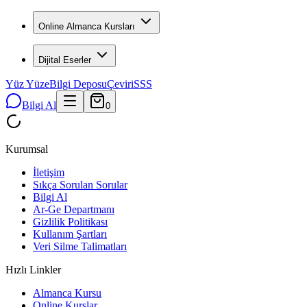
Online Almanca Kursları
Dijital Eserler
Yüz Yüze
Bilgi Deposu
Çeviri
SSS
Bilgi Al
0
Kurumsal
İletişim
Sıkça Sorulan Sorular
Bilgi Al
Ar-Ge Departmanı
Gizlilik Politikası
Kullanım Şartları
Veri Silme Talimatları
Hızlı Linkler
Almanca Kursu
Online Kurslar