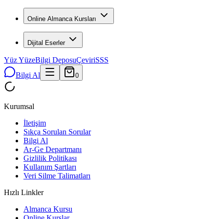
Online Almanca Kursları
Dijital Eserler
Yüz Yüze
Bilgi Deposu
Çeviri
SSS
Bilgi Al
0
Kurumsal
İletişim
Sıkça Sorulan Sorular
Bilgi Al
Ar-Ge Departmanı
Gizlilik Politikası
Kullanım Şartları
Veri Silme Talimatları
Hızlı Linkler
Almanca Kursu
Online Kurslar