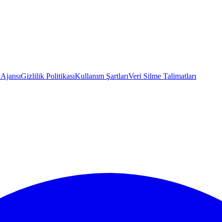
 Ajansı
Gizlilik Politikası
Kullanım Şartları
Veri Silme Talimatları