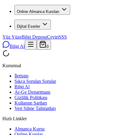
Online Almanca Kursları
Dijital Eserler
Yüz Yüze
Bilgi Deposu
Çeviri
SSS
Bilgi Al
0
Kurumsal
İletişim
Sıkça Sorulan Sorular
Bilgi Al
Ar-Ge Departmanı
Gizlilik Politikası
Kullanım Şartları
Veri Silme Talimatları
Hızlı Linkler
Almanca Kursu
Online Kurslar