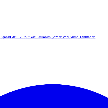
 Ajansı
Gizlilik Politikası
Kullanım Şartları
Veri Silme Talimatları