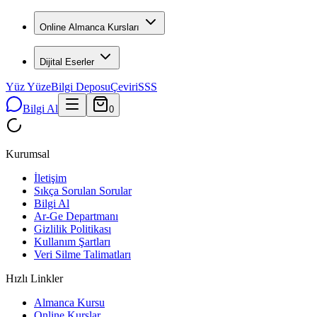
Online Almanca Kursları
Dijital Eserler
Yüz Yüze
Bilgi Deposu
Çeviri
SSS
Bilgi Al
0
Kurumsal
İletişim
Sıkça Sorulan Sorular
Bilgi Al
Ar-Ge Departmanı
Gizlilik Politikası
Kullanım Şartları
Veri Silme Talimatları
Hızlı Linkler
Almanca Kursu
Online Kurslar