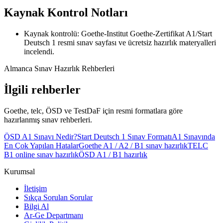
Kaynak Kontrol Notları
Kaynak kontrolü: Goethe-Institut Goethe-Zertifikat A1/Start
Deutsch 1 resmi sınav sayfası ve ücretsiz hazırlık materyalleri
incelendi.
Almanca Sınav Hazırlık Rehberleri
İlgili rehberler
Goethe, telc, ÖSD ve TestDaF için resmi formatlara göre
hazırlanmış sınav rehberleri.
ÖSD A1 Sınavı Nedir?
Start Deutsch 1 Sınav Formatı
A1 Sınavında
En Çok Yapılan Hatalar
Goethe A1 / A2 / B1 sınav hazırlık
TELC
B1 online sınav hazırlık
ÖSD A1 / B1 hazırlık
Kurumsal
İletişim
Sıkça Sorulan Sorular
Bilgi Al
Ar-Ge Departmanı