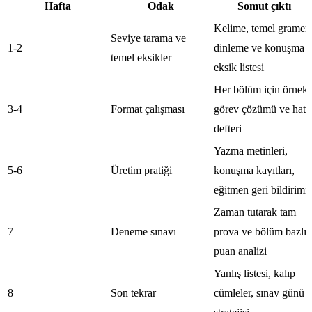
Hafta
Odak
Somut çıktı
Kelime, temel gramer,
Seviye tarama ve
1-2
dinleme ve konuşma
temel eksikler
eksik listesi
Her bölüm için örnek
3-4
Format çalışması
görev çözümü ve hata
defteri
Yazma metinleri,
5-6
Üretim pratiği
konuşma kayıtları,
eğitmen geri bildirimi
Zaman tutarak tam
7
Deneme sınavı
prova ve bölüm bazlı
puan analizi
Yanlış listesi, kalıp
8
Son tekrar
cümleler, sınav günü