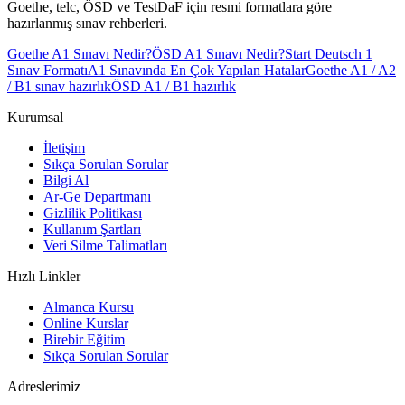
Goethe, telc, ÖSD ve TestDaF için resmi formatlara göre
hazırlanmış sınav rehberleri.
Goethe A1 Sınavı Nedir?
ÖSD A1 Sınavı Nedir?
Start Deutsch 1
Sınav Formatı
A1 Sınavında En Çok Yapılan Hatalar
Goethe A1 / A2
/ B1 sınav hazırlık
ÖSD A1 / B1 hazırlık
Kurumsal
İletişim
Sıkça Sorulan Sorular
Bilgi Al
Ar-Ge Departmanı
Gizlilik Politikası
Kullanım Şartları
Veri Silme Talimatları
Hızlı Linkler
Almanca Kursu
Online Kurslar
Birebir Eğitim
Sıkça Sorulan Sorular
Adreslerimiz