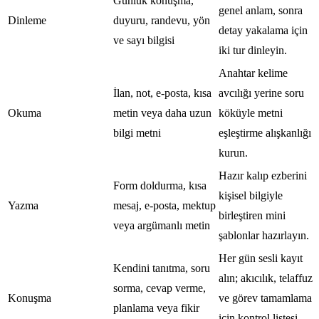
Günlük konuşma,
genel anlam, sonra
Dinleme
duyuru, randevu, yön
detay yakalama için
ve sayı bilgisi
iki tur dinleyin.
Anahtar kelime
İlan, not, e-posta, kısa
avcılığı yerine soru
Okuma
metin veya daha uzun
köküyle metni
bilgi metni
eşleştirme alışkanlığı
kurun.
Hazır kalıp ezberini
Form doldurma, kısa
kişisel bilgiyle
Yazma
mesaj, e-posta, mektup
birleştiren mini
veya argümanlı metin
şablonlar hazırlayın.
Her gün sesli kayıt
Kendini tanıtma, soru
alın; akıcılık, telaffuz
sorma, cevap verme,
Konuşma
ve görev tamamlama
planlama veya fikir
için kontrol listesi