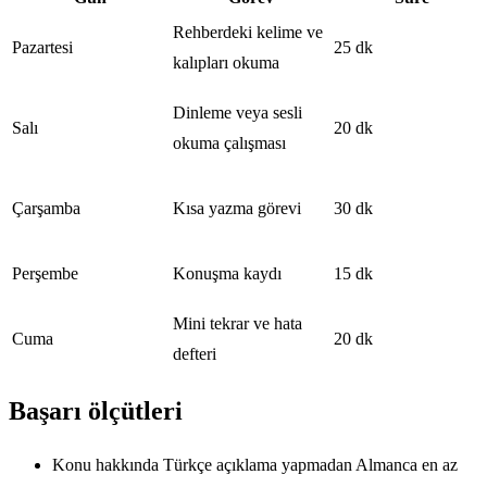
Rehberdeki kelime ve
Pazartesi
25 dk
kalıpları okuma
Dinleme veya sesli
Salı
20 dk
okuma çalışması
Çarşamba
Kısa yazma görevi
30 dk
Perşembe
Konuşma kaydı
15 dk
Mini tekrar ve hata
Cuma
20 dk
defteri
Başarı ölçütleri
Konu hakkında Türkçe açıklama yapmadan Almanca en az