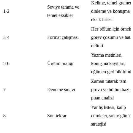
Kelime, temel gramer,
Seviye tarama ve
1-2
dinleme ve konuşma
temel eksikler
eksik listesi
Her bölüm için örnek
3-4
Format çalışması
görev çözümü ve hata
defteri
Yazma metinleri,
5-6
Üretim pratiği
konuşma kayıtları,
eğitmen geri bildirimi
Zaman tutarak tam
7
Deneme sınavı
prova ve bölüm bazlı
puan analizi
Yanlış listesi, kalıp
8
Son tekrar
cümleler, sınav günü
stratejisi