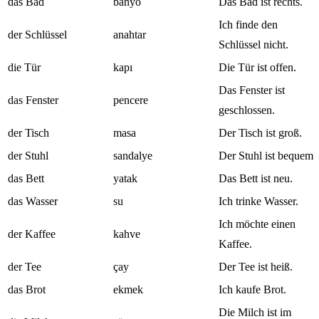
das Bad
banyo
Das Bad ist rechts.
Ich finde den
der Schlüssel
anahtar
Schlüssel nicht.
die Tür
kapı
Die Tür ist offen.
Das Fenster ist
das Fenster
pencere
geschlossen.
der Tisch
masa
Der Tisch ist groß.
der Stuhl
sandalye
Der Stuhl ist bequem.
das Bett
yatak
Das Bett ist neu.
das Wasser
su
Ich trinke Wasser.
Ich möchte einen
der Kaffee
kahve
Kaffee.
der Tee
çay
Der Tee ist heiß.
das Brot
ekmek
Ich kaufe Brot.
Die Milch ist im