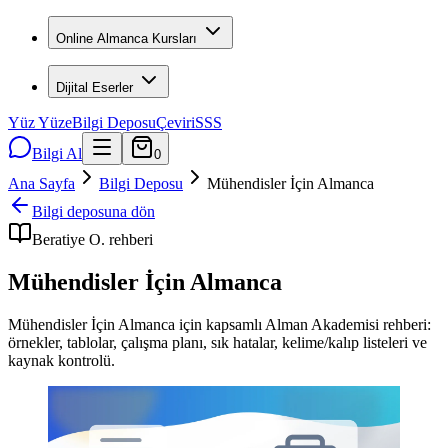
Online Almanca Kursları
Dijital Eserler
Yüz Yüze
Bilgi Deposu
Çeviri
SSS
Bilgi Al
0
Ana Sayfa
Bilgi Deposu
Mühendisler İçin Almanca
Bilgi deposuna dön
Beratiye O.
rehberi
Mühendisler İçin Almanca
Mühendisler İçin Almanca için kapsamlı Alman Akademisi rehberi:
örnekler, tablolar, çalışma planı, sık hatalar, kelime/kalıp listeleri ve
kaynak kontrolü.