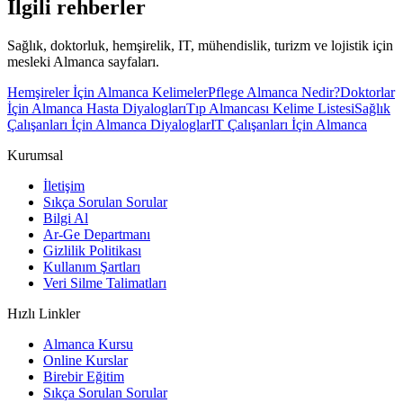
İlgili rehberler
Sağlık, doktorluk, hemşirelik, IT, mühendislik, turizm ve lojistik için
mesleki Almanca sayfaları.
Hemşireler İçin Almanca Kelimeler
Pflege Almanca Nedir?
Doktorlar
İçin Almanca Hasta Diyalogları
Tıp Almancası Kelime Listesi
Sağlık
Çalışanları İçin Almanca Diyaloglar
IT Çalışanları İçin Almanca
Kurumsal
İletişim
Sıkça Sorulan Sorular
Bilgi Al
Ar-Ge Departmanı
Gizlilik Politikası
Kullanım Şartları
Veri Silme Talimatları
Hızlı Linkler
Almanca Kursu
Online Kurslar
Birebir Eğitim
Sıkça Sorulan Sorular