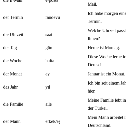
die E-Mail
e-posta
Mail.
Ich habe morgen eine
der Termin
randevu
Termin.
Welche Uhrzeit passt
die Uhrzeit
saat
Ihnen?
der Tag
gün
Heute ist Montag.
Diese Woche lerne ic
die Woche
hafta
Deutsch.
der Monat
ay
Januar ist ein Monat.
Ich bin seit einem Jahr
das Jahr
yıl
hier.
Meine Familie lebt in
die Familie
aile
der Türkei.
Mein Mann arbeitet in
der Mann
erkek/eş
Deutschland.