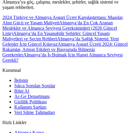
Almanya’ya göç, çalışma, meslekler, şehirler, sağlık sistemi ve
yaşam rehberleri.
2024 Türkiye ve Almanya Asgari Ücret Karşılaştırması: Maaşlar,
Alım Gücü ve Yaşam Maliyeti
Almanya’da En Çok Aranan
Meslekler ve Almanca Seviyesi Gereksinimleri (2026 Güncel
Liste)
Almanya’da En Yaşanabilir Şehirler: Güncel Yaşam
Maliyetleri ve Seçim Rehberi
Almanya’da Sağlık Sistemi: Yeni
Gelenler İçin Güncel Kılavuz
Almanya Asgari Ücreti 2024: Güncel
Rakamlar, Artışın Etkileri ve Başvuruda Bilmeniz
Gerekenler
Almanya’da İş Bulmak İçin Hangi Almanca Seviyesi
Gerekli?
Kurumsal
İletişim
Sıkça Sorulan Sorular
Bilgi Al
Ar-Ge Departmanı
Gizlilik Politikası
Kullanım Şartları
Veri Silme Talimatları
Hızlı Linkler
Almanca Kursu