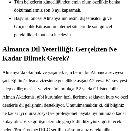
Tüm belgelerin güncelliğinden emin olun; özellikle banka
dokümanlarınız son 3 ayı kapsamalı.
Başvuru öncesi Almanya’nın resmi dış temsilciliği ve
Göçmenlik Bürosunun internet sitelerinde son güncel
gereklilikleri mutlaka inceleyin.
Almanca Dil Yeterliliği: Gerçekten Ne
Kadar Bilmek Gerek?
Almanya’da okumak ve yaşamak için belirli bir Almanca seviyesi
şart. Eğitim/çalışma vizesinde genellikle asgari A2 veya B1 seviyesi
talep edilir; meslek ve vize türü arttıkça B2 ya da C1 istenebilir.
Alman Akademisi gibi kurumlar, hızlı ilerleme sağlayan kurs ve özel
derslerle dil gelişimini destekliyor. Unutulmamalıdır ki, dil bilginiz
ne kadar iyi olursa sosyal ve profesyonel hayata uyumunuz o kadar
kolay olur. Vize görüşmelerinde gerçek dil düzeyinizi gösterecek
belge (örn. Goethe/TELC sertifikası) sunmanız gerekebilir.