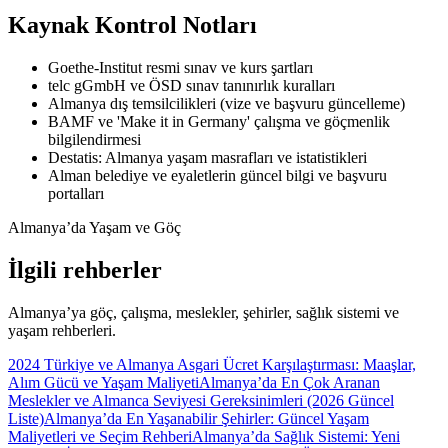
Kaynak Kontrol Notları
Goethe-Institut resmi sınav ve kurs şartları
telc gGmbH ve ÖSD sınav tanınırlık kuralları
Almanya dış temsilcilikleri (vize ve başvuru güncelleme)
BAMF ve 'Make it in Germany' çalışma ve göçmenlik
bilgilendirmesi
Destatis: Almanya yaşam masrafları ve istatistikleri
Alman belediye ve eyaletlerin güncel bilgi ve başvuru
portalları
Almanya’da Yaşam ve Göç
İlgili rehberler
Almanya’ya göç, çalışma, meslekler, şehirler, sağlık sistemi ve
yaşam rehberleri.
2024 Türkiye ve Almanya Asgari Ücret Karşılaştırması: Maaşlar,
Alım Gücü ve Yaşam Maliyeti
Almanya’da En Çok Aranan
Meslekler ve Almanca Seviyesi Gereksinimleri (2026 Güncel
Liste)
Almanya’da En Yaşanabilir Şehirler: Güncel Yaşam
Maliyetleri ve Seçim Rehberi
Almanya’da Sağlık Sistemi: Yeni