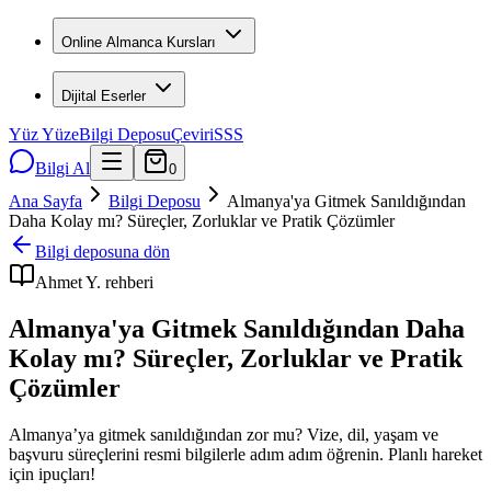
Online Almanca Kursları
Dijital Eserler
Yüz Yüze
Bilgi Deposu
Çeviri
SSS
Bilgi Al
0
Ana Sayfa
Bilgi Deposu
Almanya'ya Gitmek Sanıldığından
Daha Kolay mı? Süreçler, Zorluklar ve Pratik Çözümler
Bilgi deposuna dön
Ahmet Y.
rehberi
Almanya'ya Gitmek Sanıldığından Daha
Kolay mı? Süreçler, Zorluklar ve Pratik
Çözümler
Almanya’ya gitmek sanıldığından zor mu? Vize, dil, yaşam ve
başvuru süreçlerini resmi bilgilerle adım adım öğrenin. Planlı hareket
için ipuçları!