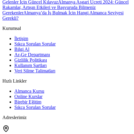
Gelenler İçin Güncel Kılavuz
Almanya Asgari Ücreti 2024: Güncel
Rakamlar, Artışın Etkileri ve Başvuruda Bilmeniz
Gerekenler
Almanya’da İş Bulmak İçin Hangi Almanca Seviyesi
Gerekli?
Kurumsal
İletişim
Sıkça Sorulan Sorular
Bilgi Al
Ar-Ge Departmanı
Gizlilik Politikası
Kullanım Şartları
Veri Silme Talimatları
Hızlı Linkler
Almanca Kursu
Online Kurslar
Birebir Eğitim
Sıkça Sorulan Sorular
Adreslerimiz